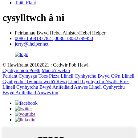
Taith Ffatri
cysylltwch â ni
Peiriannau Bwyd Hebei Ainister/Hebei Helper
0086-15081877821,0086-18032799950
jerry@ihelper.net
© Hawlfraint 20102021 : Cedwir Pob Hawl.
Cynhyrchion Poeth
Map o'r wefan
Peiriant Cymysgu Toes Pizza
Llinell Cynhyrchu Bwyd Cŵn
Llinell
Gynhyrchu Twmpio wedi'i Rewi
Llinell Gynhyrchu Nwdls Ffres
Llinell Cynhyrchu Bwyd Anifeiliaid Anwes
Llinell Cynhyrchu
Bwyd Anifeiliaid Anwes tun