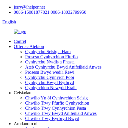
jerry@ihelper.net
0086-15081877821,0086-18032799950
English
Cartref
Offer ac Atebion
Cynhyrchu Selsig a Ham
Prosesu Cynhyrchion Ffurfio
Cynhyrchu Nwdls a Phasta
Ateb Cynhyrchu Bwyd Anifeiliaid Anwes
Prosesu Bwyd wedi'i Rewi
Cynhyrchu Cynnyrch Pobi
Cynhyrchu Bwyd Byrbryd
Cynhyrchion Newydd Eraill
Ceisiadau
Chwilio Yn ôl Cynhyrchion Selsig
Chwilio Trwy Ffurfio Cynhyrchion
Chwilio Trwy Cynhyrchion Pasta
Chwilio Trwy Bwyd Anifeiliaid Anwes
Chwilio Trwy Byrbryd Bwyd
Amdanom ni