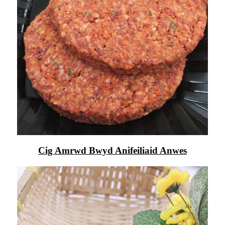
Cig Amrwd Bwyd Anifeiliaid Anwes