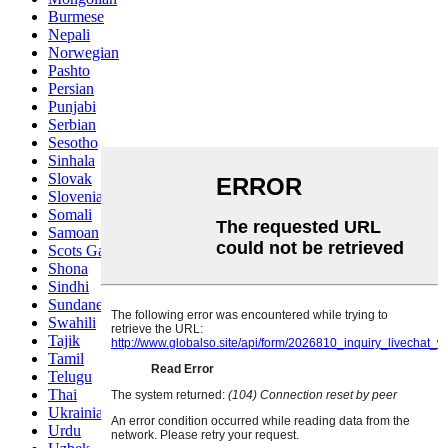
Burmese
Nepali
Norwegian
Pashto
Persian
Punjabi
Serbian
Sesotho
Sinhala
Slovak
Slovenian
Somali
Samoan
Scots Gaelic
Shona
Sindhi
Sundanese
Swahili
Tajik
Tamil
Telugu
Thai
Ukrainian
Urdu