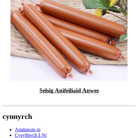
Selsig Anifeiliaid Anwes
cynnyrch
Amdanom ni
Cysylltwch â Ni