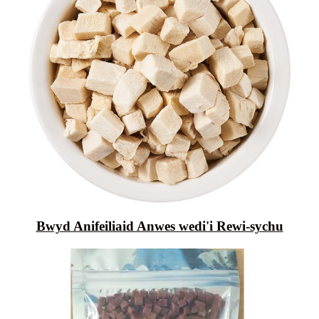
Bwyd Anifeiliaid Anwes wedi'i Rewi-sychu