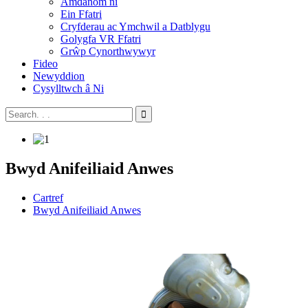
Amdanom ni
Ein Ffatri
Cryfderau ac Ymchwil a Datblygu
Golygfa VR Ffatri
Grŵp Cynorthwywyr
Fideo
Newyddion
Cysylltwch â Ni
Bwyd Anifeiliaid Anwes
Cartref
Bwyd Anifeiliaid Anwes